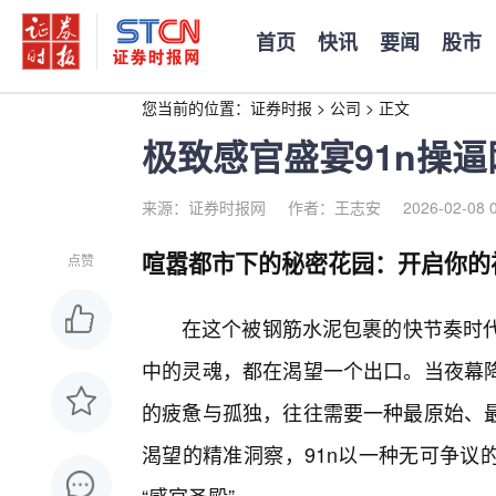
首页
快讯
要闻
股市
您当前的位置：
证券时报
>
公司
>
正文
极致感官盛宴91n操
来源：证券时报网
作者：王志安
2026-02-08 
喧嚣都市下的秘密花园：开启你的
点赞
在这个被钢筋水泥包裹的快节奏时代
中的灵魂，都在渴望一个出口。当夜幕降
的疲惫与孤独，往往需要一种最原始、
渴望的精准洞察，91n以一种无可争议