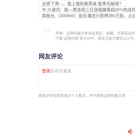
业绩下滑—，煌上煌和紫燕谁.能率先破局？
中.兴通讯：股—票连续三日涨幅偏离超20%构成
南极光,（300940）股东潘连兴质押280万股，占总
声明：证券时报力求信息真实、准确，文章提及内
下载“证券时报”官方APP，或关注官方微信公众
网友评论
登录
后可以发言
网友评论仅供其表达个人看法，并不表明证券时报立场